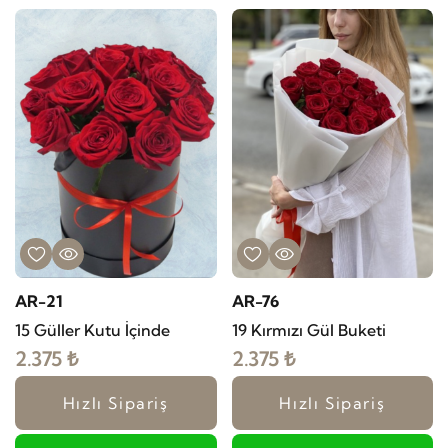
AR-21
AR-76
15 Güller Kutu İçinde
19 Kırmızı Gül Buketi
2.375 ₺
2.375 ₺
Hızlı Sipariş
Hızlı Sipariş