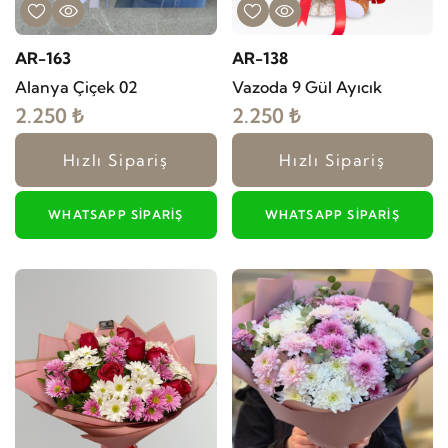
AR-163
AR-138
Alanya Çiçek 02
Vazoda 9 Gül Ayıcık
2.250 ₺
2.250 ₺
Hızlı Sipariş
Hızlı Sipariş
WHATSAPP SIPARIŞ
WHATSAPP SIPARIŞ