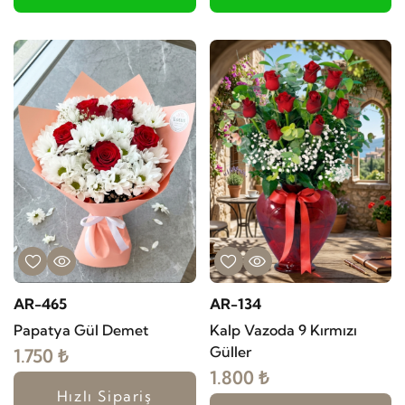
AR-465
AR-134
Papatya Gül Demet
Kalp Vazoda 9 Kırmızı
Güller
1.750 ₺
1.800 ₺
Hızlı Sipariş