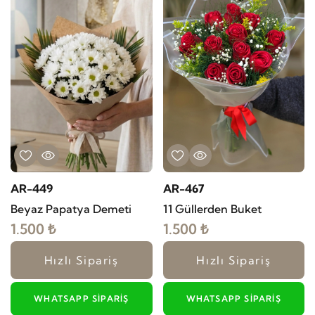
AR-449
AR-467
Beyaz Papatya Demeti
11 Güllerden Buket
1.500 ₺
1.500 ₺
Hızlı Sipariş
Hızlı Sipariş
WHATSAPP SIPARIŞ
WHATSAPP SIPARIŞ