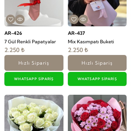
AR-426
AR-437
7 Gül Renkli Papatyalar
Mix Kasımpatı Buketi
2.250 ₺
2.250 ₺
Hızlı Sipariş
Hızlı Sipariş
WHATSAPP SIPARIŞ
WHATSAPP SIPARIŞ