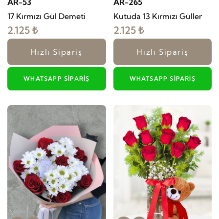
AR-53
AR-265
17 Kırmızı Gül Demeti
Kutuda 13 Kırmızı Güller
2.125 ₺
2.125 ₺
Hızlı Sipariş
Hızlı Sipariş
WHATSAPP SIPARIŞ
WHATSAPP SIPARIŞ