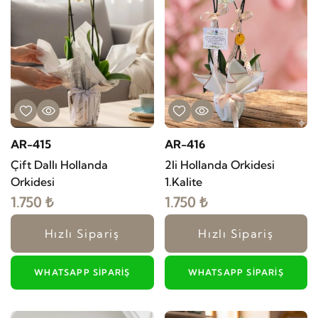
AR-415
AR-416
Çift Dallı Hollanda
2li Hollanda Orkidesi
Orkidesi
1.Kalite
1.750 ₺
1.750 ₺
Hızlı Sipariş
Hızlı Sipariş
WHATSAPP SIPARIŞ
WHATSAPP SIPARIŞ