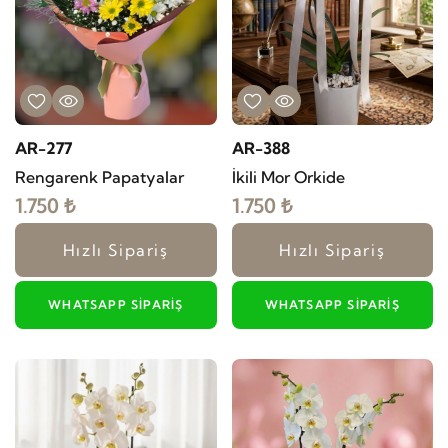
AR-277
AR-388
Rengarenk Papatyalar
İkili Mor Orkide
1.750 ₺
1.750 ₺
Hızlı Sipariş
Hızlı Sipariş
WHATSAPP SIPARIŞ
WHATSAPP SIPARIŞ