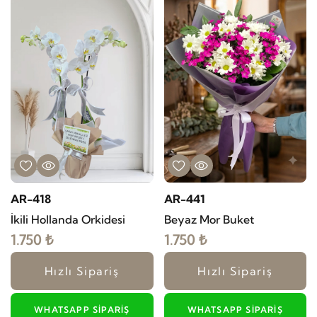
AR-418
AR-441
İkili Hollanda Orkidesi
Beyaz Mor Buket
1.750 ₺
1.750 ₺
Hızlı Sipariş
Hızlı Sipariş
WHATSAPP SIPARIŞ
WHATSAPP SIPARIŞ