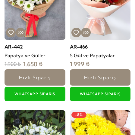
AR-442
AR-466
Papatya ve Güller
5 Gül ve Papatyalar
1.650 ₺
1.999 ₺
1.900 ₺
Hızlı Sipariş
Hızlı Sipariş
WHATSAPP SIPARIŞ
WHATSAPP SIPARIŞ
-8%