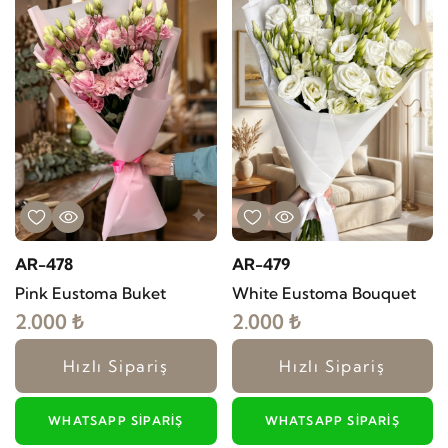
AR-478
AR-479
Pink Eustoma Buket
White Eustoma Bouquet
2.000 ₺
2.000 ₺
Hızlı Sipariş
Hızlı Sipariş
WHATSAPP SIPARIŞ
WHATSAPP SIPARIŞ