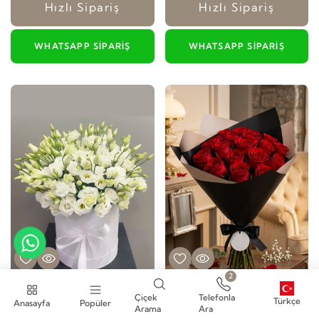
Hızlı Sipariş
Hızlı Sipariş
WHATSAPP SIPARIŞ
WHATSAPP SIPARIŞ
2
AR-477
AR-34
Çiçek
Telefonla
Türkçe
Anasayfa
Popüler
Arama
Ara
Kutuda Beyaz Lisyantuslar
19 Gül Buketi