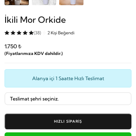
İkili Mor Orkide
(38)
2 Kişi Beğendi
1.750 ₺
(Fiyatlarımıza KDV dahildir.)
Alanya içi 1 Saatte Hızlı Teslimat
HIZLI SIPARIŞ