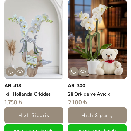
AR-418
AR-300
İkili Hollanda Orkidesi
2li Orkide ve Ayıcık
1.750 ₺
2.100 ₺
Hızlı Sipariş
Hızlı Sipariş