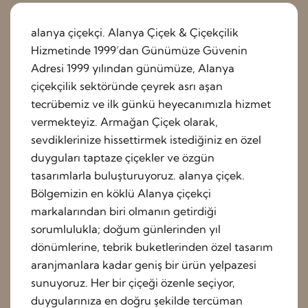
alanya çiçekçi. Alanya Çiçek & Çiçekçilik
Hizmetinde 1999’dan Günümüze Güvenin
Adresi 1999 yılından günümüze, Alanya
çiçekçilik sektöründe çeyrek asrı aşan
tecrübemiz ve ilk günkü heyecanımızla hizmet
vermekteyiz. Armağan Çiçek olarak,
sevdiklerinize hissettirmek istediğiniz en özel
duyguları taptaze çiçekler ve özgün
tasarımlarla buluşturuyoruz. alanya çiçek.
Bölgemizin en köklü Alanya çiçekçi
markalarından biri olmanın getirdiği
sorumlulukla; doğum günlerinden yıl
dönümlerine, tebrik buketlerinden özel tasarım
aranjmanlara kadar geniş bir ürün yelpazesi
sunuyoruz. Her bir çiçeği özenle seçiyor,
duygularınıza en doğru şekilde tercüman