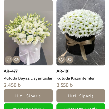
AR-477
AR-181
Kutuda Beyaz Lisyantuslar
Kutuda Krizantemler
2.450 ₺
2.550 ₺
Hızlı Sipariş
Hızlı Sipariş