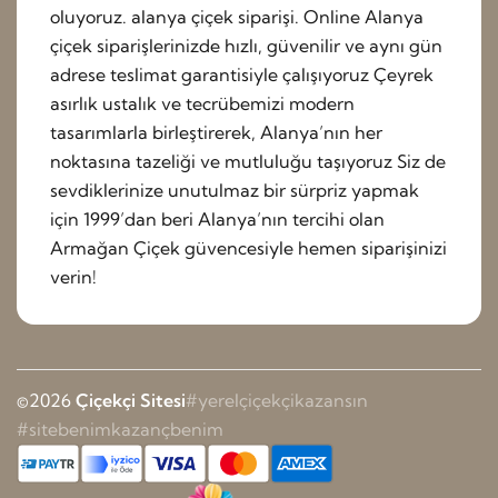
oluyoruz. alanya çiçek siparişi. Online Alanya
çiçek siparişlerinizde hızlı, güvenilir ve aynı gün
adrese teslimat garantisiyle çalışıyoruz Çeyrek
asırlık ustalık ve tecrübemizi modern
tasarımlarla birleştirerek, Alanya’nın her
noktasına tazeliği ve mutluluğu taşıyoruz Siz de
sevdiklerinize unutulmaz bir sürpriz yapmak
için 1999’dan beri Alanya’nın tercihi olan
Armağan Çiçek güvencesiyle hemen siparişinizi
verin!
©2026
Çiçekçi Sitesi
#yerelçiçekçikazansın
#sitebenimkazançbenim