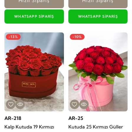
Hızlı Sipariş
Hızlı Sipariş
WHATSAPP SIPARIŞ
WHATSAPP SIPARIŞ
-13%
-10%
AR-218
AR-25
Kalp Kutuda 19 Kırmızı
Kutuda 25 Kırmızı Güller