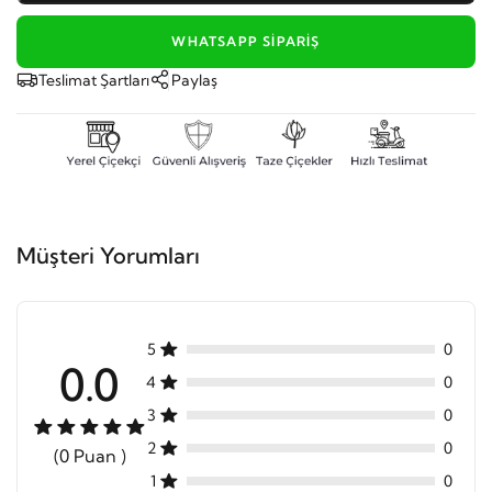
WHATSAPP SIPARIŞ
Teslimat Şartları
Paylaş
Müşteri Yorumları
5
0
0.0
4
0
3
0
2
0
(0 Puan )
1
0