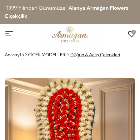
''1999 Yılından Günümüze''
Alanya Armağan Flowers
Çiçekçilik
0
Anasayfa
ÇİÇEK MODELLERİ
Düğün & Açılış Çelenkleri