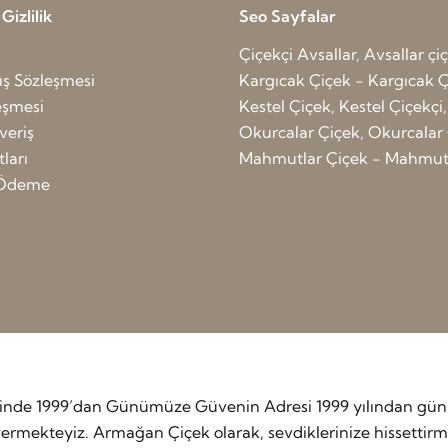
izlilik
Seo Sayfalar
Çiçekçi Avsallar, Avsallar çi
ış Sözleşmesi
Kargıcak Çiçek - Kargıcak Ç
leşmesi
Kestel Çiçek, Kestel Çiçekçi,
veriş
Okurcalar Çiçek, Okurcalar 
ları
Mahmutlar Çiçek - Mahmutl
ı Ödeme
etinde 1999’dan Günümüze Güvenin Adresi 1999 yılından günü
rmekteyiz. Armağan Çiçek olarak, sevdiklerinize hissettirmek