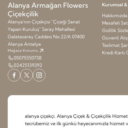
Alanya Armağan Flowers
Kurumsal & G
Çiçekçilik
Hakkımızda
Alanya'nın Çiçekçisi ''Çiçeği Sanat
Mesafeli Sat
Yapan Kuruluş'' Saray Mahallesi
Gizlilik Söz
Galatasaray Caddesi No:22/A 07400
Güvenli Alış
Alanya Antalya
Teslimat Şart
Mağaza Konumu
Kredi Kart
05075550738
02425139392
alanya çiçekçi. Alanya Çiçek & Çiçekçilik Hizm
tecrübemiz ve ilk günkü heyecanımızla hizmet ve