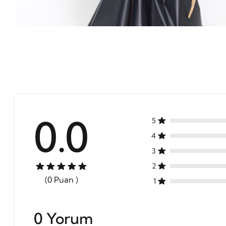
0.0
5
4
3
2
(0 Puan )
1
0 Yorum