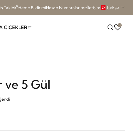
Türkçe
iş Takibi
Ödeme Bildirimi
Hesap Numaralarımız
İletişim
0
A ÇİÇEKLER
 ve 5 Gül
eğendi