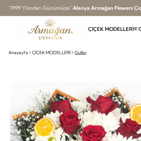
''1999 Yılından Günümüze''
Alanya Armağan Flowers Çiç
ÇİÇEK MODELLERİ
Anasayfa
ÇİÇEK MODELLERİ
Güller