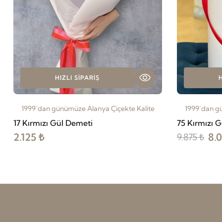
HIZLI SIPARIŞ
H
1999’dan günümüze Alanya Çiçekte Kalite
1999’dan g
17 Kırmızı Gül Demeti
75 Kırmızı G
2.125 ₺
8.
9.875 ₺