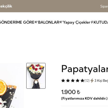
ekçilik
Sipar
GÖNDERİME GÖRE
BALONLAR
Yapay Çiçekler
KUTUD
Papatyalar
(12)
3 Kişi B
1.900 ₺
(Fiyatlarımıza KDV dahildir.)