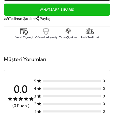
WHATSAPP SIPARIŞ
Teslimat Şartları
Paylaş
Müşteri Yorumları
5
0
0.0
4
0
3
0
2
0
(0 Puan )
1
0