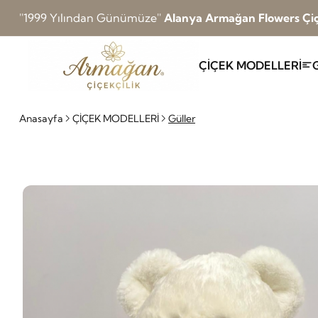
''1999 Yılından Günümüze''
Alanya Armağan Flowers Çiç
ÇİÇEK MODELLERİ
Anasayfa
ÇİÇEK MODELLERİ
Güller