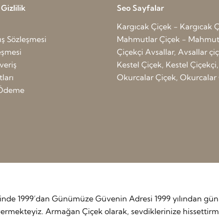
izlilik
Seo Sayfalar
Kargıcak Çiçek - Kargıcak Ç
ış Sözleşmesi
Mahmutlar Çiçek - Mahmutl
leşmesi
Çiçekçi Avsallar, Avsallar çi
veriş
Kestel Çiçek, Kestel Çiçekçi,
ları
Okurcalar Çiçek, Okurcalar 
ı Ödeme
etinde 1999’dan Günümüze Güvenin Adresi 1999 yılından günü
rmekteyiz. Armağan Çiçek olarak, sevdiklerinize hissettirmek