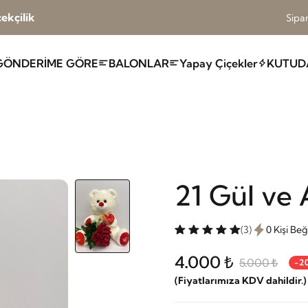
ekçilik
Sipar
GÖNDERİME GÖRE
BALONLAR
Yapay Çiçekler
KUTUD
21 Gül ve 
(3)
0 Kişi Be
4.000 ₺
5.000 ₺
-2
(Fiyatlarımıza KDV dahildir.)