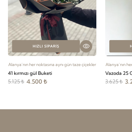
HIZLI SIPARIŞ
H
Alanya’nın her noktasına aynı gün taze çiçekler
Alanya’nın her
41 kırmızı gül Buketi
Vazoda 25 
4.500 ₺
3.
5.125 ₺
3.625 ₺