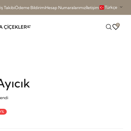
Türkçe
iş Takibi
Ödeme Bildirimi
Hesap Numaralarımız
İletişim
0
A ÇİÇEKLER
Ayıcık
ğendi
0%