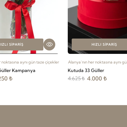
IZLI SIPARIŞ
HIZLI SIPARIŞ
 noktasına aynı gün taze çiçekler
Alanya’nın her noktasına aynı gü
Güller Kampanya
Kutuda 33 Güller
250 ₺
4.000 ₺
4.625 ₺