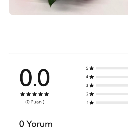
0.0
5
4
3
2
(0 Puan )
1
0 Yorum