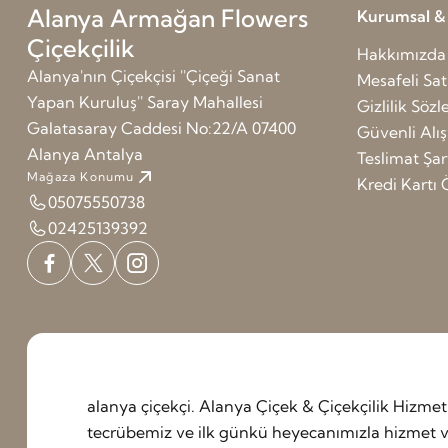
Alanya Armağan Flowers
Kurumsal & G
Çiçekçilik
Hakkımızda
Alanya'nın Çiçekçisi ''Çiçeği Sanat
Mesafeli Sat
Yapan Kuruluş'' Saray Mahallesi
Gizlilik Söz
Galatasaray Caddesi No:22/A 07400
Güvenli Alış
Alanya Antalya
Teslimat Şart
Mağaza Konumu
Kredi Kart
05075550738
02425139392
alanya çiçekçi. Alanya Çiçek & Çiçekçilik Hizm
tecrübemiz ve ilk günkü heyecanımızla hizmet ve