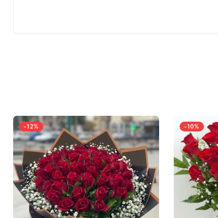
-12%
-10%