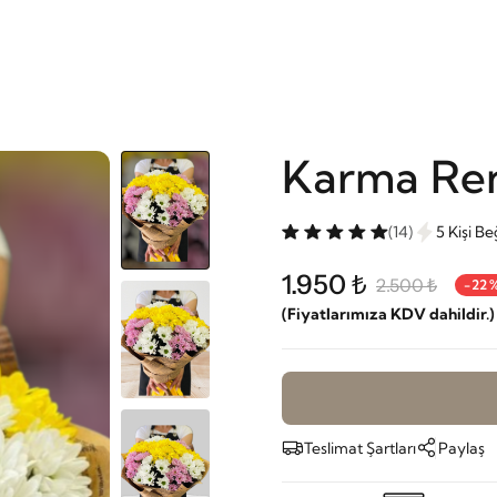
Karma Ren
(14)
5 Kişi B
1.950 ₺
2.500 ₺
-22
(Fiyatlarımıza KDV dahildir.)
Teslimat Şartları
Paylaş