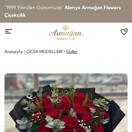
''1999 Yılından Günümüze''
Alanya Armağan Flowers
Çiçekçilik
0
Anasayfa
ÇİÇEK MODELLERİ
Güller