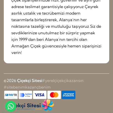
çiçek siparişlerinizde hızlı, güvenilir ve aynı gün
adrese teslimat garantisiyle çalışıyoruz Çeyrek
asırlık ustalık ve tecrübemizi modern
tasarımlarla birleştirerek, Alanya’nın her
noktasına tazeliği ve mutluluğu taşıyoruz Siz de
sevdiklerinize unutulmaz bir sürpriz yapmak
için 1999’dan beri Alanya’nın tercihi olan
Armağan Çiçek güvencesiyle hemen siparişinizi
verin!
©2026
Çiçekçi Sitesi
#yerelçiçekçikazansın
#sitebenimkazançbenim