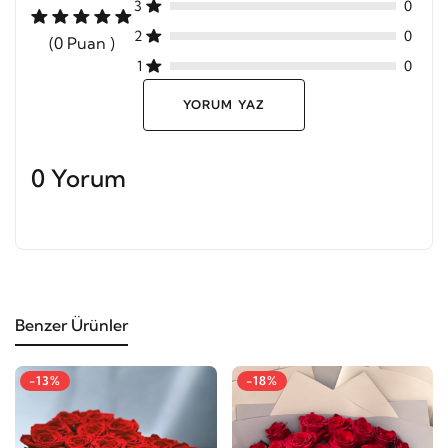
3
0
2
0
(0 Puan )
1
0
YORUM YAZ
0 Yorum
Benzer Ürünler
-13%
-18%