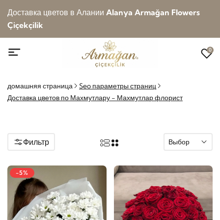
Доставка цветов в Алании
Alanya Armağan Flowers
Çiçekçilik
0
домашняя страница
Seo параметры страниц
Доставка цветов по Махмутлару - Махмутлар флорист
Фильтр
Выбор
-5%