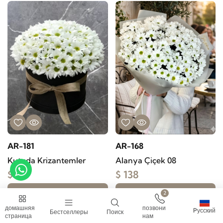
AR-181
AR-168
Kutuda Krizantemler
Alanya Çiçek 08
$ 64
$ 138
2
заказать
заказать
домашняя
позвони
Pусский
Бестселлеры
Поиск
страница
нам