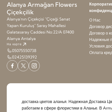
Alanya Armağan Flowers
Корпорати
конфиденц
Çiçekçilik
Alanya'nın Çiçekçisi ''Çiçeği Sanat
О Нас
Yapan Kuruluş'' Saray Mahallesi
Договор ди
Galatasaray Caddesi No:22/A 07400
Договор о 
Alanya Antalya
Надежные п
На карте
Условия до
05075550738
Оплата кред
02425139392
доставка цветов аланья. Надежная Доставка Цв
работаем в сфере флористики в Аланье. В Arm