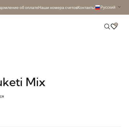
Pусский
домление об оплате
Наши номера счетов
Контакты
0
keti Mix
ся