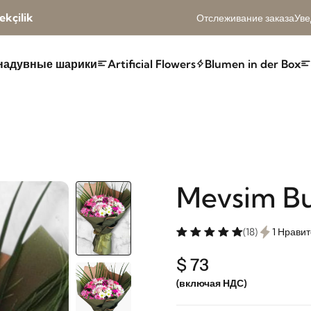
kçilik
Отслеживание заказа
Уве
надувные шарики
Artificial Flowers
Blumen in der Box
Mevsim Bu
(18)
1 Нравит
$ 73
(включая НДС)