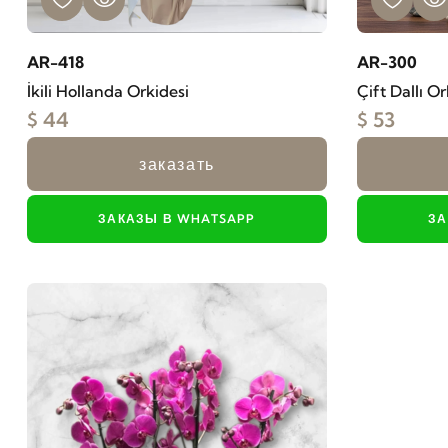
AR-418
AR-300
İkili Hollanda Orkidesi
Çift Dallı O
$ 44
$ 53
заказать
ЗАКАЗЫ В WHATSAPP
ЗА