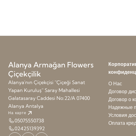
Alanya Armağan Flowers
Корпорати
конфиденц
Çiçekçilik
Alanya'nın Çiçekçisi ''Çiçeği Sanat
О Нас
Yapan Kuruluş'' Saray Mahallesi
Договор ди
Galatasaray Caddesi No:22/A 07400
Договор о 
Alanya Antalya
Надежные п
На карте
Условия до
05075550738
Оплата кред
02425139392