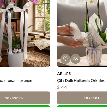
AR-415
олетовая орхидея
Çift Dallı Hollanda Orkidesi
$ 44
заказать
заказать