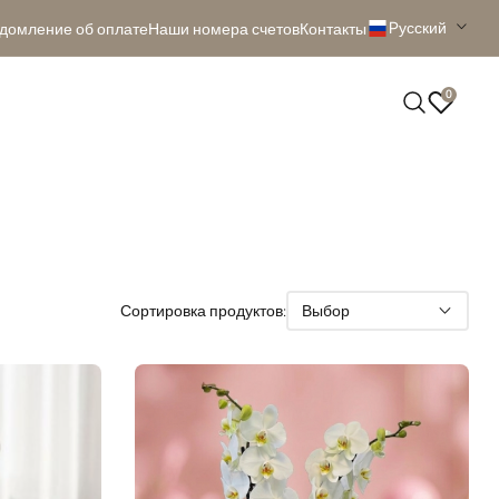
Pусский
домление об оплате
Наши номера счетов
Контакты
0
Сортировка продуктов:
Выбор