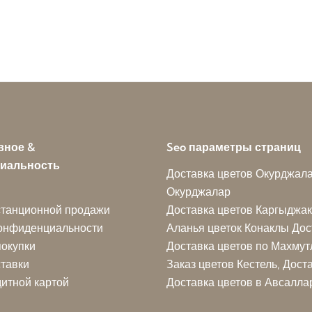
вное &
Seo параметры страниц
иальность
Доставка цветов Окурджалар
Окурджалар
станционной продажи
Доставка цветов Каргыджак
конфиденциальности
Аланья цветок
Конаклы Дос
окупки
Доставка цветов по Махмут
ставки
Заказ цветов Кестель, Дост
итной картой
Доставка цветов в Авсалла