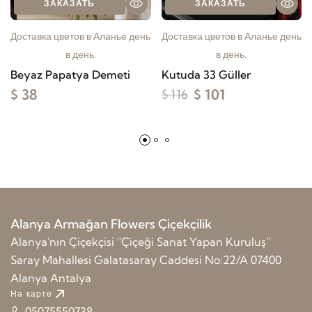
ЗАКАЗАТЬ
ЗАКАЗАТЬ
Доставка цветов в Аланье день
Доставка цветов в Аланье день
в день.
в день.
Beyaz Papatya Demeti
Kutuda 33 Güller
$ 38
$ 101
$ 116
Alanya Armağan Flowers Çiçekçilik
Alanya'nın Çiçekçisi ''Çiçeği Sanat Yapan Kuruluş''
Saray Mahallesi Galatasaray Caddesi No:22/A 07400
Alanya Antalya
На карте
05075550738