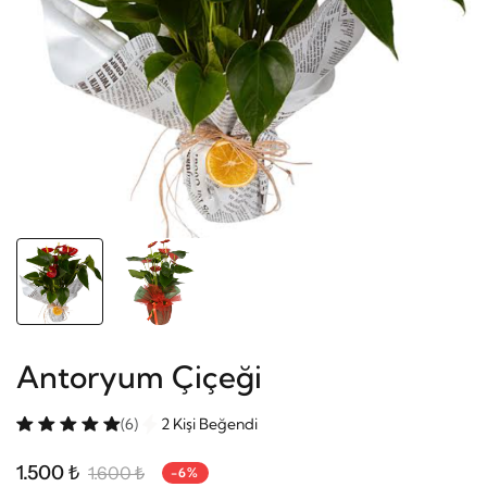
Antoryum Çiçeği
(6)
2 Kişi Beğendi
1.500 ₺
1.600 ₺
-6%