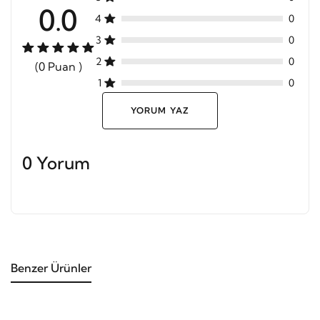
0.0
4
0
3
0
2
0
(0 Puan )
1
0
YORUM YAZ
0 Yorum
Benzer Ürünler