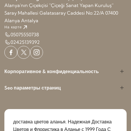
Alanya'nın Çiçekçisi ''Çiçeği Sanat Yapan Kuruluş''
Saray Mahallesi Galatasaray Caddesi No:22/A 07400
Alanya Antalya
На карте
05075550738
02425139392
Корпоративное & конфиденциальность
Seo параметры страниц
доставка цветов аланья. Надежная Доставка
Цветов и Флористика в Аланье с 1999 Года С