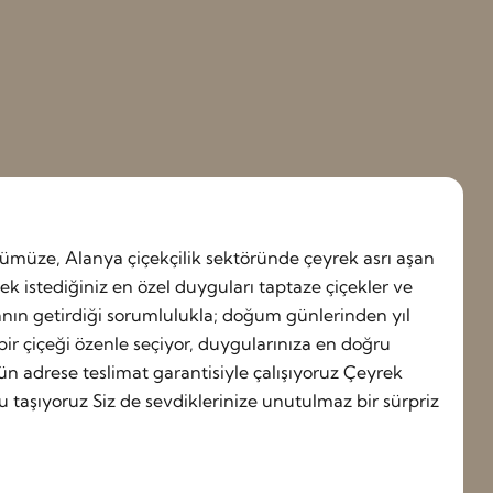
müze, Alanya çiçekçilik sektöründe çeyrek asrı aşan
 istediğiniz en özel duyguları taptaze çiçekler ve
anın getirdiği sorumlulukla; doğum günlerinden yıl
ir çiçeği özenle seçiyor, duygularınıza en doğru
gün adrese teslimat garantisiyle çalışıyoruz Çeyrek
u taşıyoruz Siz de sevdiklerinize unutulmaz bir sürpriz