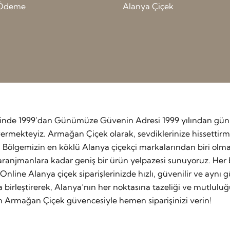
ı Ödeme
Alanya Çiçek
etinde 1999’dan Günümüze Güvenin Adresi 1999 yılından günü
rmekteyiz. Armağan Çiçek olarak, sevdiklerinize hissettirmek
. Bölgemizin en köklü Alanya çiçekçi markalarından biri olm
ranjmanlara kadar geniş bir ürün yelpazesi sunuyoruz. Her b
Online Alanya çiçek siparişlerinizde hızlı, güvenilir ve aynı 
a birleştirerek, Alanya’nın her noktasına tazeliği ve mutluluğ
an Armağan Çiçek güvencesiyle hemen siparişinizi verin!