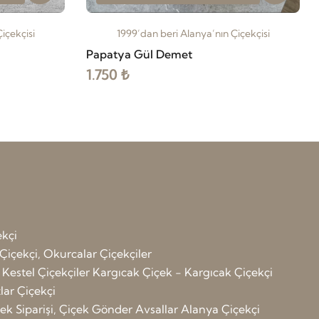
içekçisi
1999’dan beri Alanya’nın Çiçekçisi
Papatya Gül Demet
1.750 ₺
ekçi
Çiçekçi, Okurcalar Çiçekçiler
 Kestel Çiçekçiler
Kargıcak Çiçek - Kargıcak Çiçekçi
ar Çiçekçi
çek Siparişi, Çiçek Gönder Avsallar
Alanya Çiçekçi