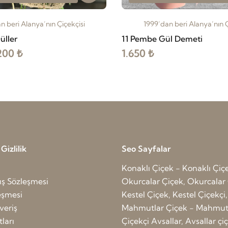
n beri Alanya’nın Çiçekçisi
1999’dan beri Alanya’nın Ç
üller
11 Pembe Gül Demeti
200 ₺
1.650 ₺
izlilik
Seo Sayfalar
Konaklı Çiçek - Konaklı Çiç
ış Sözleşmesi
Okurcalar Çiçek, Okurcalar 
leşmesi
Kestel Çiçek, Kestel Çiçekçi,
veriş
Mahmutlar Çiçek - Mahmutl
ları
Çiçekçi Avsallar, Avsallar çi