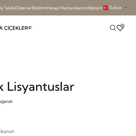
Türkçe
iş Takibi
Ödeme Bildirimi
Hesap Numaralarımız
İletişim
0
A ÇİÇEKLER
 Lisyantuslar
Beğendi
m kurun