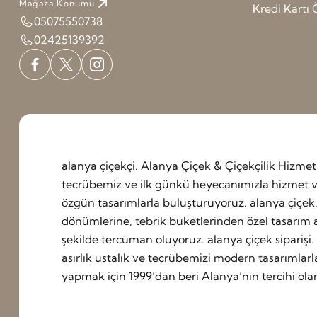
Mağaza Konumu
Kredi Kart
05075550738
02425139392
alanya çiçekçi. Alanya Çiçek & Çiçekçilik Hizm
tecrübemiz ve ilk günkü heyecanımızla hizmet ve
özgün tasarımlarla buluşturuyoruz. alanya çiçek
dönümlerine, tebrik buketlerinden özel tasarım a
şekilde tercüman oluyoruz. alanya çiçek siparişi. 
asırlık ustalık ve tecrübemizi modern tasarımlarl
yapmak için 1999’dan beri Alanya’nın tercihi ol