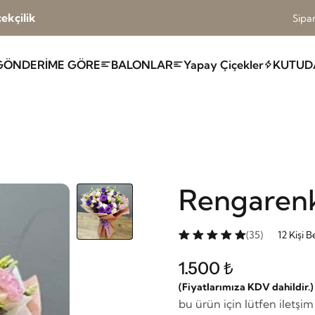
ekçilik
Sipar
GÖNDERİME GÖRE
BALONLAR
Yapay Çiçekler
KUTUD
Rengarenk
(35)
12 Kişi 
1.500 ₺
(Fiyatlarımıza KDV dahildir.)
bu ürün için lütfen iletşi