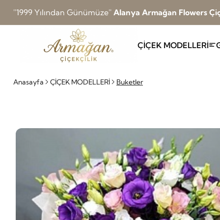
''1999 Yılından Günümüze''
Alanya Armağan Flowers Çiç
ÇİÇEK MODELLERİ
Anasayfa
ÇİÇEK MODELLERİ
Buketler