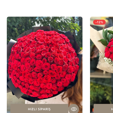
-12%
HIZLI SIPARIŞ
H