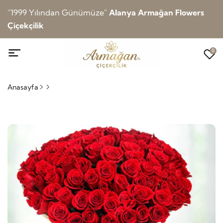
''1999 Yılından Günümüze''
Alanya Armağan Flowers
Çiçekçilik
0
Anasayfa