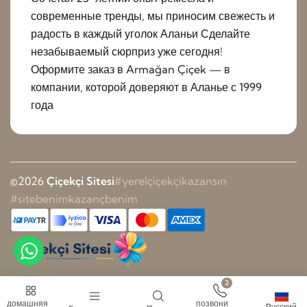
современные тренды, мы приносим свежесть и
радость в каждый уголок Аланьи Сделайте
незабываемый сюрприз уже сегодня!
Оформите заказ в Armağan Çiçek — в
компании, которой доверяют в Аланье с 1999
года
©2026
Çiçekçi Sitesi
#yerelçiçekçikazansın
#sitebenimkazançbenim
2
домашняя
позвони
Pусский