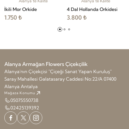
Alanya’te Kalite
Alanya’te Kalite
İkili Mor Orkide
4 Dal Hollanda Orkidesi
1.750 ₺
3.800 ₺
Alanya Armağan Flowers Çiçekçilik
Alanya'nın Çiçekçisi ''Çiçeği Sanat Yapan Kuruluş''
Saray Mahallesi Galatasaray Caddesi No:22/A 07400
Alanya Antalya
Mağaza Konumu
05075550738
02425139392