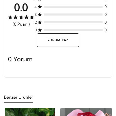
0.0
4
0
3
0
2
0
(0 Puan )
1
0
YORUM YAZ
0 Yorum
Benzer Ürünler