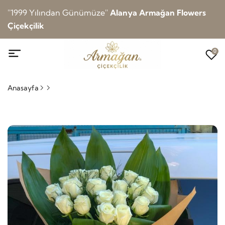
''1999 Yılından Günümüze''
Alanya Armağan Flowers
Çiçekçilik
0
Anasayfa