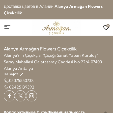
Доставка цветов в Алании
Alanya Armağan Flowers
Çiçekçilik
0
Alanya Armağan Flowers Çiçekçilik
Alanya'nın Çiçekçisi ''Çiçeği Sanat Yapan Kuruluş''
Saray Mahallesi Galatasaray Caddesi No:22/A 07400
Alanya Antalya
На карте
05075550738
02425139392
Корпоративное & конфиденциальность