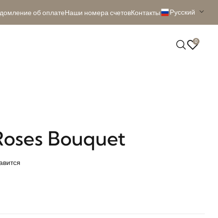
Pусский
домление об оплате
Наши номера счетов
Контакты
0
Roses Bouquet
авится