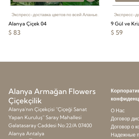
Экспресс-доставка цветов по всей Аланье.
Экспресс-до
Alanya Çiçek 04
9 Gül ve Kr
$ 83
$ 59
Alanya Armağan Flowers
Корпорати
конфиденц
Çiçekçilik
Alanya'nın Çiçekçisi ''Çiçeği Sanat
О Нас
Yapan Kuruluş'' Saray Mahallesi
Договор ди
Galatasaray Caddesi No:22/A 07400
Договор о 
Alanya Antalya
Надежные п