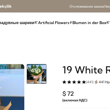
kçilik
Отслеживание заказа
Уве
надувные шарики
Artificial Flowers
Blumen in der Box
19 White 
(441)
441 Нр
$ 72
(включая НДС)