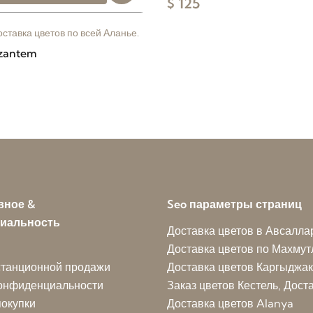
$ 125
ставка цветов по всей Аланье.
izantem
вное &
Seo параметры страниц
иальность
Доставка цветов в Авсалла
Доставка цветов по Махмут
станционной продажи
Доставка цветов Каргыджак
конфиденциальности
Заказ цветов Кестель, Дост
окупки
Доставка цветов Alanya