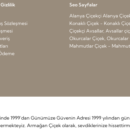
izlilik
Seo Sayfalar
Alanya Çiçekçi
Alanya Çiçe
ış Sözleşmesi
Konaklı Çiçek - Konaklı Çiç
leşmesi
Çiçekçi Avsallar, Avsallar çi
veriş
Okurcalar Çiçek, Okurcalar 
ları
Mahmutlar Çiçek - Mahmutl
ı Ödeme
etinde 1999’dan Günümüze Güvenin Adresi 1999 yılından günü
rmekteyiz. Armağan Çiçek olarak, sevdiklerinize hissettirmek