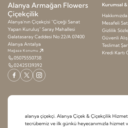
Alanya Armağan Flowers
Kurumsal & G
Çiçekçilik
Hakkımızda
Alanya'nın Çiçekçisi ''Çiçeği Sanat
Mesafeli Sat
Yapan Kuruluş'' Saray Mahallesi
Gizlilik Söz
Galatasaray Caddesi No:22/A 07400
Güvenli Alış
Alanya Antalya
Teslimat Şart
Mağaza Konumu
Kredi Kart
05075550738
02425139392
alanya çiçekçi. Alanya Çiçek & Çiçekçilik Hizm
tecrübemiz ve ilk günkü heyecanımızla hizmet ve