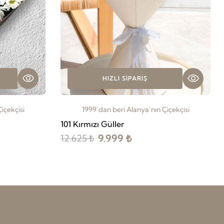
HIZLI SIPARIŞ
içekçisi
1999’dan beri Alanya’nın Çiçekçisi
101 Kırmızı Güller
9.999 ₺
12.625 ₺