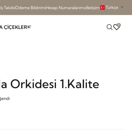
Türkçe
iş Takibi
Ödeme Bildirimi
Hesap Numaralarımız
İletişim
0
A ÇİÇEKLER
da Orkidesi 1.Kalite
eğendi