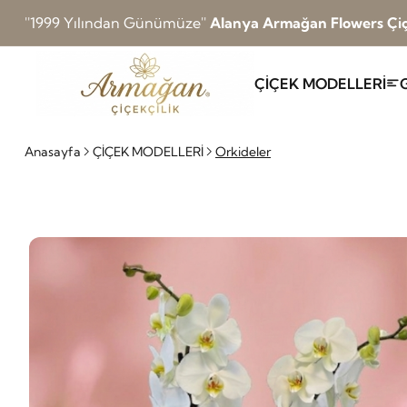
''1999 Yılından Günümüze''
Alanya Armağan Flowers Çiç
ÇİÇEK MODELLERİ
Anasayfa
ÇİÇEK MODELLERİ
Orkideler