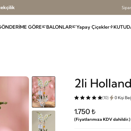
ekçilik
Sipar
GÖNDERİME GÖRE
BALONLAR
Yapay Çiçekler
KUTUD
2li Hollan
(10)
0 Kişi B
1.750 ₺
(Fiyatlarımıza KDV dahildir.)