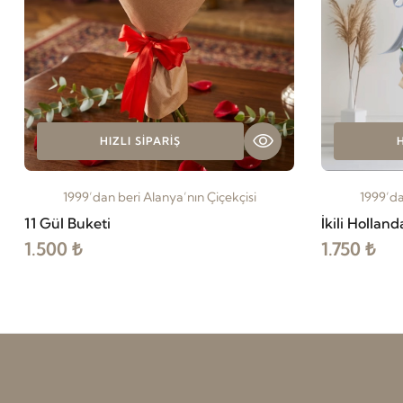
HIZLI SIPARIŞ
H
1999’dan beri Alanya’nın Çiçekçisi
1999’da
11 Gül Buketi
İkili Hollan
1.500 ₺
1.750 ₺