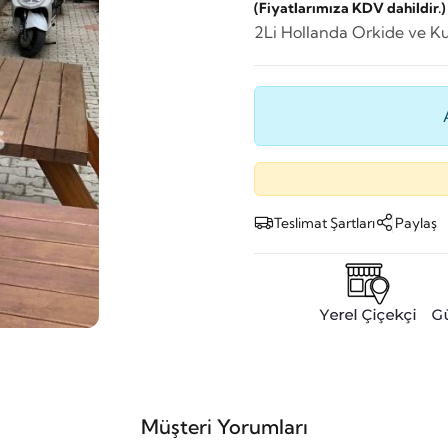
(Fiyatlarımıza KDV dahildir.)
2Li Hollanda Orkide ve K
Teslimat Şartları
Paylaş
Müşteri Yorumları