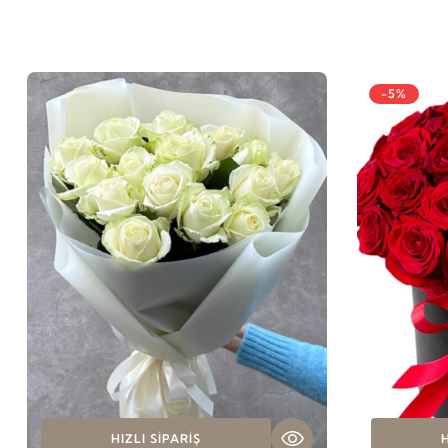
-5%
HIZLI SIPARIŞ
H