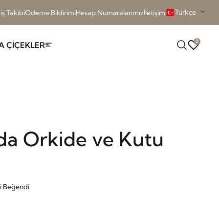
Türkçe
iş Takibi
Ödeme Bildirimi
Hesap Numaralarımız
İletişim
0
A ÇİÇEKLER
nda Orkide ve Kutu
şi Beğendi