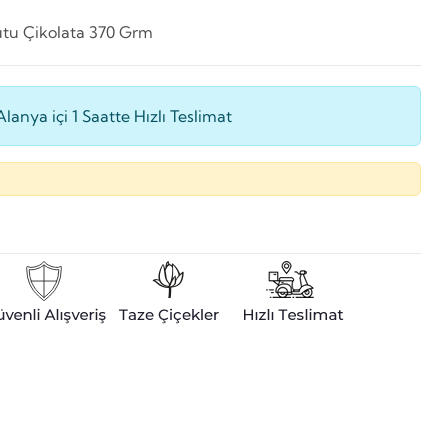
utu Çikolata 370 Grm
Alanya içi 1 Saatte Hızlı Teslimat