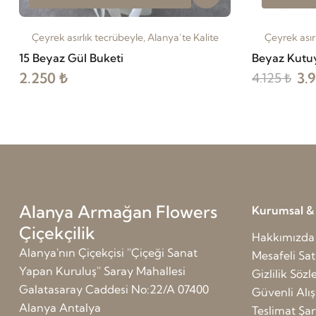
Çeyrek asırlık tecrübeyle, Alanya’te Kalite
Çeyrek asır
15 Beyaz Gül Buketi
Beyaz Kutu
2.250 ₺
3.
4.125 ₺
Alanya Armağan Flowers
Kurumsal & G
Çiçekçilik
Hakkımızda
Alanya'nın Çiçekçisi ''Çiçeği Sanat
Mesafeli Sat
Yapan Kuruluş'' Saray Mahallesi
Gizlilik Söz
Galatasaray Caddesi No:22/A 07400
Güvenli Alış
Alanya Antalya
Teslimat Şart