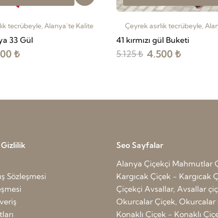
lık tecrübeyle, Alanya’te Kalite
Çeyrek asırlık tecrübeyle, Alan
ya 33 Gül
41 kırmızı gül Buketi
900 ₺
4.500 ₺
5.125 ₺
izlilik
Seo Sayfalar
Alanya Çiçekçi
Mahmutlar Ç
ış Sözleşmesi
Kargıcak Çiçek - Kargıcak Ç
leşmesi
Çiçekçi Avsallar, Avsallar çi
veriş
Okurcalar Çiçek, Okurcalar 
ları
Konaklı Çiçek - Konaklı Çiç