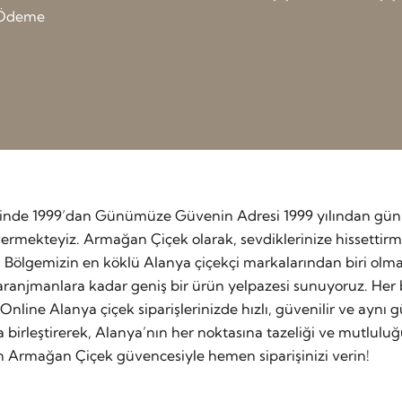
ı Ödeme
etinde 1999’dan Günümüze Güvenin Adresi 1999 yılından günü
rmekteyiz. Armağan Çiçek olarak, sevdiklerinize hissettirmek
. Bölgemizin en köklü Alanya çiçekçi markalarından biri olm
ranjmanlara kadar geniş bir ürün yelpazesi sunuyoruz. Her b
Online Alanya çiçek siparişlerinizde hızlı, güvenilir ve aynı 
a birleştirerek, Alanya’nın her noktasına tazeliği ve mutluluğ
an Armağan Çiçek güvencesiyle hemen siparişinizi verin!