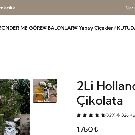
ekçilik
Sipar
GÖNDERİME GÖRE
BALONLAR
Yapay Çiçekler
KUTUD
2Li Holla
Çikolata
(329)
326 Ki
1.750 ₺