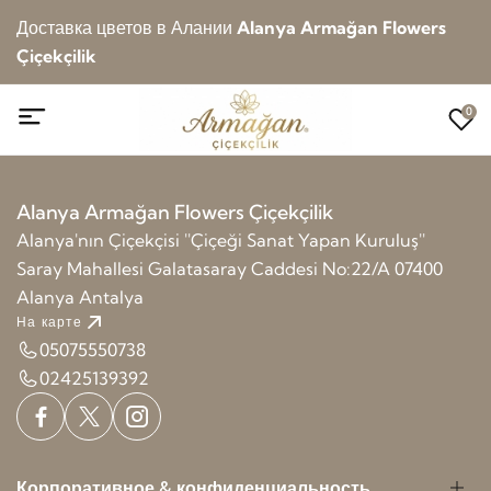
Доставка цветов в Алании
Alanya Armağan Flowers
Çiçekçilik
0
Alanya Armağan Flowers Çiçekçilik
Alanya'nın Çiçekçisi ''Çiçeği Sanat Yapan Kuruluş''
Saray Mahallesi Galatasaray Caddesi No:22/A 07400
Alanya Antalya
На карте
05075550738
02425139392
Корпоративное & конфиденциальность