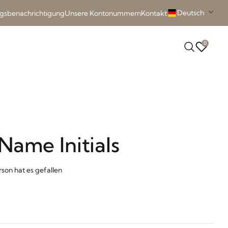
Deutsch
ngsbenachrichtigung
Unsere Kontonummern
Kontakt
0
Name Initials
rson hat es gefallen