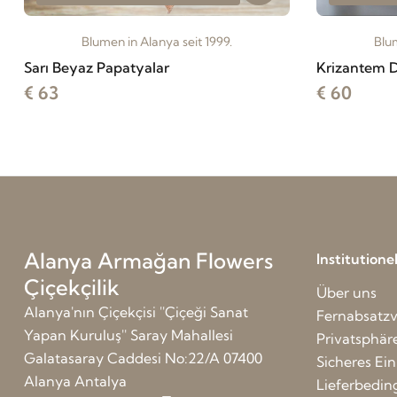
Blumen in Alanya seit 1999.
Blum
Sarı Beyaz Papatyalar
Krizantem 
€ 63
€ 60
Alanya Armağan Flowers
Institution
Çiçekçilik
Über uns
Alanya'nın Çiçekçisi ''Çiçeği Sanat
Fernabsatzv
Yapan Kuruluş'' Saray Mahallesi
Privatsphär
Galatasaray Caddesi No:22/A 07400
Sicheres Ei
Alanya Antalya
Lieferbedi