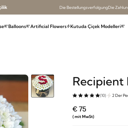
ilik
Die Bestellungsverfolgung
Die Zahlu
se
Balloons
Artificial Flowers
Kutuda Çiçek Modelleri
Recipient 
(10)
2 Der Pe
€ 75
( mit MwSt)