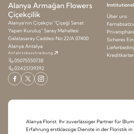
Alanya Armağan Flowers
Institution
Çiçekçilik
Über uns
Alanya'nın Çiçekçisi ''Çiçeği Sanat
Fernabsatzv
Yapan Kuruluş'' Saray Mahallesi
Privatsphär
Galatasaray Caddesi No:22/A 07400
Sicheres Ei
Alanya Antalya
Lieferbedi
Anfahrtsbeschreibung
Kreditkarte
05075550738
02425139392
Alanya Florist. Ihr zuverlässiger Partner für Blu
Erfahrung erstklassige Dienste in der Floristik