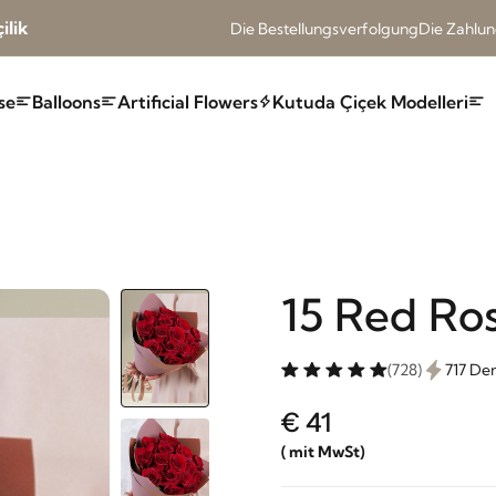
ilik
Die Bestellungsverfolgung
Die Zahlu
se
Balloons
Artificial Flowers
Kutuda Çiçek Modelleri
15 Red Ro
(728)
717 Der
€ 41
( mit MwSt)